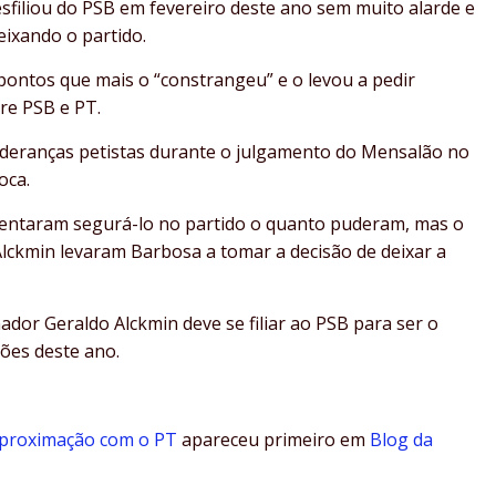
sfiliou do PSB em fevereiro deste ano sem muito alarde e
eixando o partido.
ontos que mais o “constrangeu” e o levou a pedir
tre PSB e PT.
 lideranças petistas durante o julgamento do Mensalão no
oca.
 tentaram segurá-lo no partido o quanto puderam, mas o
lckmin levaram Barbosa a tomar a decisão de deixar a
or Geraldo Alckmin deve se filiar ao PSB para ser o
ções deste ano.
aproximação com o PT
apareceu primeiro em
Blog da