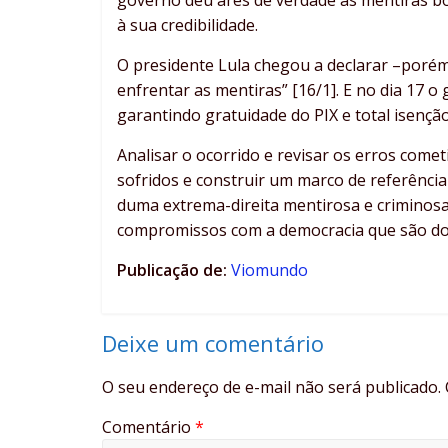
governo deu ares de verdade às mentiras bo
à sua credibilidade.
O presidente Lula chegou a declarar –poré
enfrentar as mentiras” [16/1]. E no dia 17 
garantindo gratuidade do PIX e total isençã
Analisar o ocorrido e revisar os erros come
sofridos e construir um marco de referênci
duma extrema-direita mentirosa e criminosa 
compromissos com a democracia que são don
Publicação de:
Viomundo
Deixe um comentário
O seu endereço de e-mail não será publicado.
Comentário
*