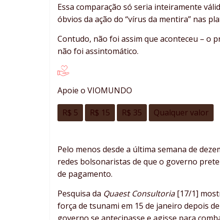
Essa comparação só seria inteiramente válid
óbvios da ação do “vírus da mentira” nas pl
Contudo, não foi assim que aconteceu – o pr
não foi assintomático.
Apoie o VIOMUNDO
R$ 5
R$ 15
R$ 35
Qualquer valor
Pelo menos desde a última semana de dezem
redes bolsonaristas de que o governo prete
de pagamento.
Pesquisa da
Quaest Consultoria
[17/1] most
força de tsunami em 15 de janeiro depois de
governo se antecipasse e agisse para comba