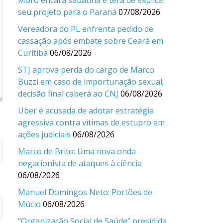
Moro encara sabatina e terá de explicar
seu projeto para o Paraná
07/08/2026
Vereadora do PL enfrenta pedido de
cassação após embate sobre Ceará em
Curitiba
06/08/2026
STJ aprova perda do cargo de Marco
Buzzi em caso de importunação sexual;
decisão final caberá ao CNJ
06/08/2026
Uber é acusada de adotar estratégia
agressiva contra vítimas de estupro em
ações judiciais
06/08/2026
Marco de Brito: Uma nova onda
negacionista de ataques à ciência
06/08/2026
Manuel Domingos Neto: Portões de
Múcio
06/08/2026
“Organização Social de Saúde” presidida