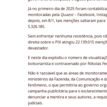
Já no primeiro dia de 2025 foram contabili
monitoradas pela
Quaest
– Facebook, Insta
depois, em 8/1, tais menções saltaram para 1
5.326.185.
Sem enfrentar nenhuma resistência, pois nã
direita sobre o PIX atingiu 22.139.015 menç
devastador.
E neste dia explodiu o número de visualizaç
bolsonarista e contracenado por Nikolas Fer
Não é razoável que as áreas de monitoramen
ministérios da Fazenda, da Comunicação e da
fenômeno, o que permitiria ao governo orga
campanha publicitária para o esclareciment
denunciar a mentira e seus autores, a requis
judiciais.