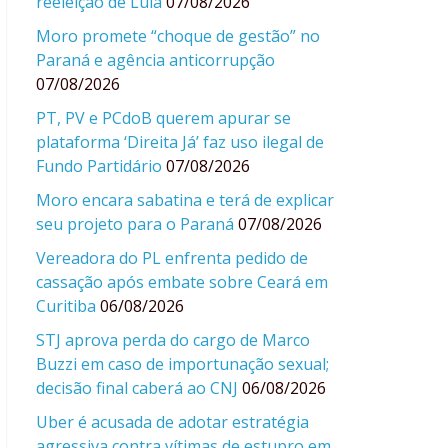
reeleição de Lula
07/08/2026
Moro promete “choque de gestão” no
Paraná e agência anticorrupção
07/08/2026
PT, PV e PCdoB querem apurar se
plataforma ‘Direita Já’ faz uso ilegal de
Fundo Partidário
07/08/2026
Moro encara sabatina e terá de explicar
seu projeto para o Paraná
07/08/2026
Vereadora do PL enfrenta pedido de
cassação após embate sobre Ceará em
Curitiba
06/08/2026
STJ aprova perda do cargo de Marco
Buzzi em caso de importunação sexual;
decisão final caberá ao CNJ
06/08/2026
Uber é acusada de adotar estratégia
agressiva contra vítimas de estupro em