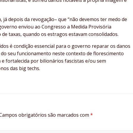
lsonaristas, e sofreu danos notáveis à própria imagem e
m, já depois da revogação– que “não devemos ter medo de
o governo enviou ao Congresso a Medida Provisória
o de taxas, quando os estragos estavam consolidados.
tidos é condição essencial para o governo reparar os danos
a do seu funcionamento neste contexto de florescimento
e fortalecida por bilionários fascistas e/ou sem
os das big techs.
Campos obrigatórios são marcados com
*