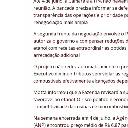
Até 4 de julho, a Câmara e a FPA não havia
reunião. A bancada precisa informar se defen
transparência das operações e prioridade 
renegociação mais ampla.
A segunda frente da negociação envolve o 
autoriza o governo a compensar reduções de 
etanol com receitas extraordinárias obtidas 
arrecadação adicional.
O projeto não reduz automaticamente o preç
Executivo diminuir tributos sem violar as r
combustíveis efetivamente alcançados depe
Motta informou que a Fazenda revisará a s
favorável ao etanol. O risco político e econô
competitividade das usinas de biocombustíve
Na semana encerrada em 4 de julho, a Agênc
(ANP) encontrou preço médio de R$ 6,87 par