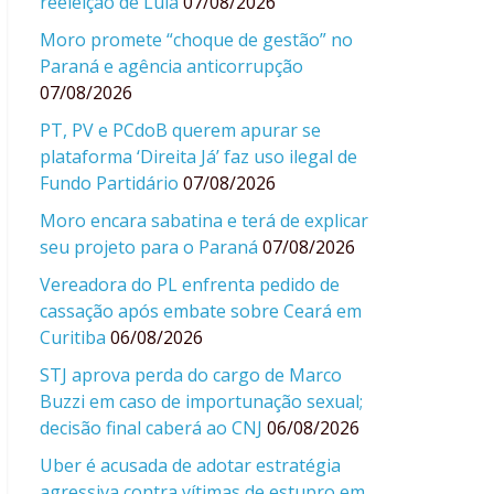
reeleição de Lula
07/08/2026
Moro promete “choque de gestão” no
Paraná e agência anticorrupção
07/08/2026
PT, PV e PCdoB querem apurar se
plataforma ‘Direita Já’ faz uso ilegal de
Fundo Partidário
07/08/2026
Moro encara sabatina e terá de explicar
seu projeto para o Paraná
07/08/2026
Vereadora do PL enfrenta pedido de
cassação após embate sobre Ceará em
Curitiba
06/08/2026
STJ aprova perda do cargo de Marco
Buzzi em caso de importunação sexual;
decisão final caberá ao CNJ
06/08/2026
Uber é acusada de adotar estratégia
agressiva contra vítimas de estupro em