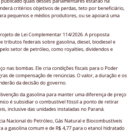
m publicado quais desses parlamentares estarão na
derá critérios objetivos de perdas, teto por beneficiário,
para pequenos e médios produtores, ou se apoiará uma
Projeto de Lei Complementar 114/2026. A proposta
tributos federais sobre gasolina, diesel, biodiesel e
pelo setor de petróleo, como royalties, dividendos e
o nas bombas. Ele cria condições fiscais para o Poder
egras de compensação de renúncias. O valor, a duração e os
nderão da decisão do governo.
ubvenção da gasolina para manter uma diferença de preço
mico é subsidiar o combustível fóssil a ponto de retirar
is, inclusive das unidades instaladas no Paraná.
ia Nacional do Petróleo, Gás Natural e Biocombustíveis
a a gasolina comum e de R$ 4,77 para o etanol hidratado