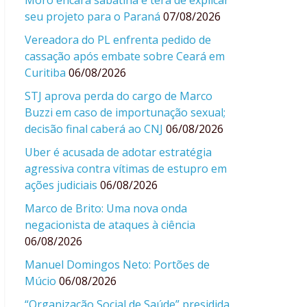
Moro encara sabatina e terá de explicar
seu projeto para o Paraná
07/08/2026
Vereadora do PL enfrenta pedido de
cassação após embate sobre Ceará em
Curitiba
06/08/2026
STJ aprova perda do cargo de Marco
Buzzi em caso de importunação sexual;
decisão final caberá ao CNJ
06/08/2026
Uber é acusada de adotar estratégia
agressiva contra vítimas de estupro em
ações judiciais
06/08/2026
Marco de Brito: Uma nova onda
negacionista de ataques à ciência
06/08/2026
Manuel Domingos Neto: Portões de
Múcio
06/08/2026
“Organização Social de Saúde” presidida