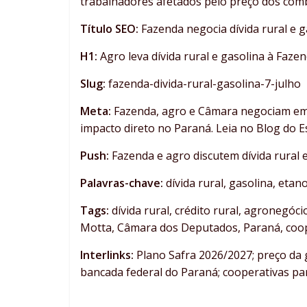
trabalhadores afetados pelo preço dos comb
Título SEO:
Fazenda negocia dívida rural e g
H1:
Agro leva dívida rural e gasolina à Faze
Slug:
fazenda-divida-rural-gasolina-7-julho
Meta:
Fazenda, agro e Câmara negociam em 7 
impacto direto no Paraná. Leia no Blog do E
Push:
Fazenda e agro discutem dívida rural e
Palavras-chave:
dívida rural, gasolina, eta
Tags:
dívida rural, crédito rural, agronegóci
Motta, Câmara dos Deputados, Paraná, coop
Interlinks:
Plano Safra 2026/2027; preço da g
bancada federal do Paraná; cooperativas p