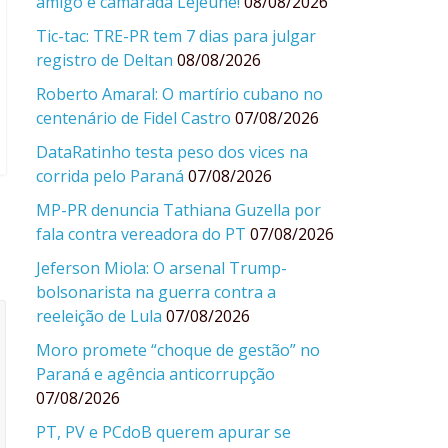
amigo e camarada Lejeune!
08/08/2026
Tic-tac: TRE-PR tem 7 dias para julgar
registro de Deltan
08/08/2026
Roberto Amaral: O martírio cubano no
centenário de Fidel Castro
07/08/2026
DataRatinho testa peso dos vices na
corrida pelo Paraná
07/08/2026
MP-PR denuncia Tathiana Guzella por
fala contra vereadora do PT
07/08/2026
Jeferson Miola: O arsenal Trump-
bolsonarista na guerra contra a
reeleição de Lula
07/08/2026
Moro promete “choque de gestão” no
Paraná e agência anticorrupção
07/08/2026
PT, PV e PCdoB querem apurar se