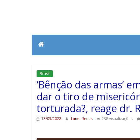
Brasil
‘Bênção das armas’ em 
dar o tiro de misericó
torturada?, reage dr. 
13/03/2022
Lunes Senes
238 visualizações