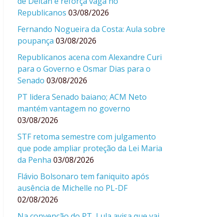
de Deltan e reforça vaga no
Republicanos
03/08/2026
Fernando Nogueira da Costa: Aula sobre
poupança
03/08/2026
Republicanos acena com Alexandre Curi
para o Governo e Osmar Dias para o
Senado
03/08/2026
PT lidera Senado baiano; ACM Neto
mantém vantagem no governo
03/08/2026
STF retoma semestre com julgamento
que pode ampliar proteção da Lei Maria
da Penha
03/08/2026
Flávio Bolsonaro tem faniquito após
ausência de Michelle no PL-DF
02/08/2026
Na convenção do PT, Lula avisa que vai