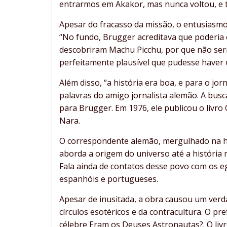
entrarmos em Akakor, mas nunca voltou, e t
Apesar do fracasso da missão, o entusiasm
“No fundo, Brugger acreditava que poderia e
descobriram Machu Picchu, por que não seri
perfeitamente plausível que pudesse haver u
Além disso, “a história era boa, e para o jor
palavras do amigo jornalista alemão. A bus
para Brugger. Em 1976, ele publicou o livro 
Nara.
O correspondente alemão, mergulhado na his
aborda a origem do universo até a históri
Fala ainda de contatos desse povo com os eg
espanhóis e portugueses.
Apesar de inusitada, a obra causou um verd
círculos esotéricos e da contracultura. O pr
célebre Eram os Deuses Astronautas?. O livr