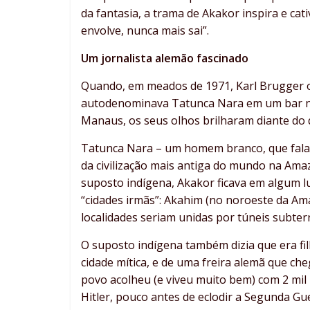
da fantasia, a trama de Akakor inspira e ca
envolve, nunca mais sai”.
Um jornalista alemão fascinado
Quando, em meados de 1971, Karl Brugger o
autodenominava Tatunca Nara em um bar no 
Manaus, os seus olhos brilharam diante do 
Tatunca Nara – um homem branco, que falava
da civilização mais antiga do mundo na Amaz
suposto indígena, Akakor ficava em algum lug
“cidades irmãs”: Akahim (no noroeste da Ama
localidades seriam unidas por túneis subter
O suposto indígena também dizia que era fil
cidade mítica, e de uma freira alemã que c
povo acolheu (e viveu muito bem) com 2 mil n
Hitler, pouco antes de eclodir a Segunda Gu