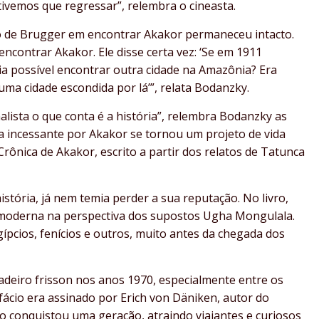
ivemos que regressar”, relembra o cineasta.
o de Brugger em encontrar Akakor permaneceu intacto.
ncontrar Akakor. Ele disse certa vez: ‘Se em 1911
a possível encontrar outra cidade na Amazônia? Era
ma cidade escondida por lá’”, relata Bodanzky.
nalista o que conta é a história”, relembra Bodanzky as
ca incessante por Akakor se tornou um projeto de vida
Crônica de Akakor, escrito a partir dos relatos de Tatunca
tória, já nem temia perder a sua reputação. No livro,
a moderna na perspectiva dos supostos Ugha Mongulala.
ípcios, fenícios e outros, muito antes da chegada dos
adeiro frisson nos anos 1970, especialmente entre os
efácio era assinado por Erich von Däniken, autor do
o conquistou uma geração, atraindo viajantes e curiosos