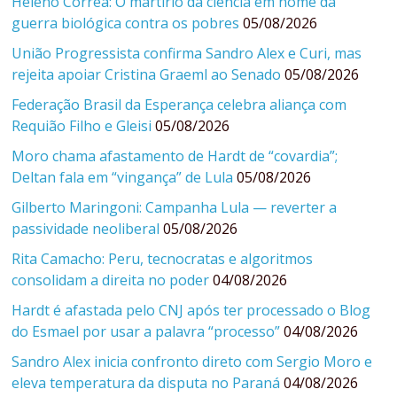
Heleno Corrêa: O martírio da ciência em nome da
guerra biológica contra os pobres
05/08/2026
União Progressista confirma Sandro Alex e Curi, mas
rejeita apoiar Cristina Graeml ao Senado
05/08/2026
Federação Brasil da Esperança celebra aliança com
Requião Filho e Gleisi
05/08/2026
Moro chama afastamento de Hardt de “covardia”;
Deltan fala em “vingança” de Lula
05/08/2026
Gilberto Maringoni: Campanha Lula — reverter a
passividade neoliberal
05/08/2026
Rita Camacho: Peru, tecnocratas e algoritmos
consolidam a direita no poder
04/08/2026
Hardt é afastada pelo CNJ após ter processado o Blog
do Esmael por usar a palavra “processo”
04/08/2026
Sandro Alex inicia confronto direto com Sergio Moro e
eleva temperatura da disputa no Paraná
04/08/2026