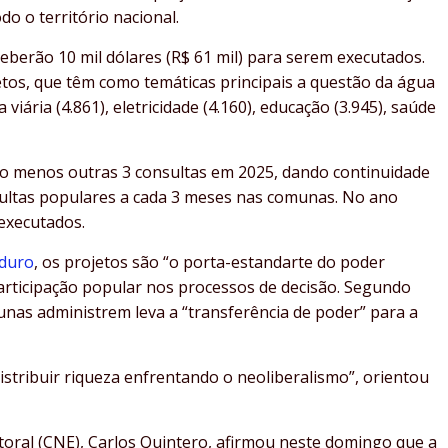
 o território nacional.
eberão 10 mil dólares (R$ 61 mil) para serem executados.
etos, que têm como temáticas principais a questão da água
 viária (4.861), eletricidade (4.160), educação (3.945), saúde
ao menos outras 3 consultas em 2025, dando continuidade
nsultas populares a cada 3 meses nas comunas. No ano
 executados.
duro
, os projetos são “o porta-estandarte do poder
articipação popular nos processos de decisão. Segundo
unas administrem leva a “transferência de poder” para a
stribuir riqueza enfrentando o neoliberalismo”, orientou
toral (CNE), Carlos Quintero, afirmou neste domingo que a