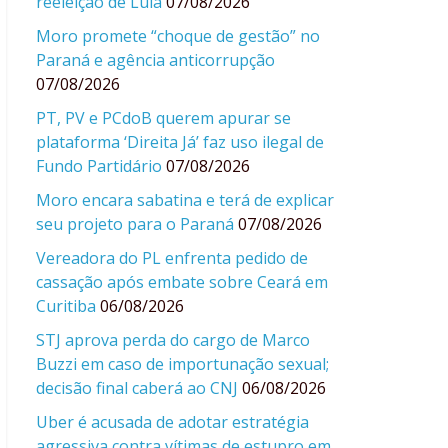
reeleição de Lula
07/08/2026
Moro promete “choque de gestão” no
Paraná e agência anticorrupção
07/08/2026
PT, PV e PCdoB querem apurar se
plataforma ‘Direita Já’ faz uso ilegal de
Fundo Partidário
07/08/2026
Moro encara sabatina e terá de explicar
seu projeto para o Paraná
07/08/2026
Vereadora do PL enfrenta pedido de
cassação após embate sobre Ceará em
Curitiba
06/08/2026
STJ aprova perda do cargo de Marco
Buzzi em caso de importunação sexual;
decisão final caberá ao CNJ
06/08/2026
Uber é acusada de adotar estratégia
agressiva contra vítimas de estupro em