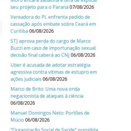
Moro encara sabatina e terá de explicar
seu projeto para o Paraná
07/08/2026
Vereadora do PL enfrenta pedido de
cassação após embate sobre Ceará em
Curitiba
06/08/2026
STJ aprova perda do cargo de Marco
Buzzi em caso de importunação sexual;
decisão final caberá ao CNJ
06/08/2026
Uber é acusada de adotar estratégia
agressiva contra vítimas de estupro em
ações judiciais
06/08/2026
Marco de Brito: Uma nova onda
negacionista de ataques à ciência
06/08/2026
Manuel Domingos Neto: Portões de
Múcio
06/08/2026
“Organização Social de Saúde” presidida