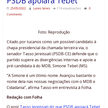
PSDB apoiará Tebet
25/05/2022
Lunes Senes
174 visualizações
0
Comments
Foto: Reprodução
Citado por tucanos como um possível candidato à
chapa presidencial da chamada terceira via, o
senador Tasso Jereissati (PSDB-CE) defende que o
partido supere as divergências internas e apoie a
pré-candidata à do MDB, Simone Tebet (MS).
“A Simone é um ótimo nome. Avançou bastante o
nome dela nas nossas negociações com o MDB e
Cidadania”, afirma Tasso em entrevista à Folha.
Redação com Folha
O post
Tasso Jereissati diz que PSDB apoiará Tebet