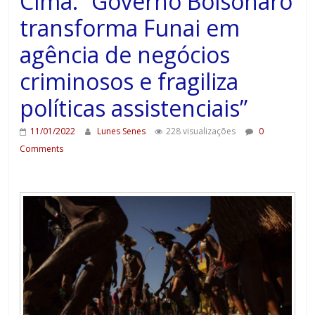
Cima: “Governo Bolsonaro
transforma Funai em
agência de negócios
criminosos e fragiliza
políticas assistenciais”
11/01/2022
Lunes Senes
228 visualizações
0
Comments