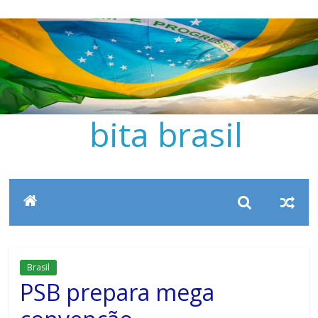
Pular
para
o
conteúdo
bita brasil
Brasil
PSB prepara mega