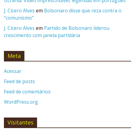
Ucrânia: Vídeo imprescindível; legendas em português
J. Cícero Alves
em
Bolsonaro disse que reza contra o
“comunismo”
J. Cícero Alves
em
Partido de Bolsonaro liderou
crescimento com janela partidária
Meta
Acessar
Feed de posts
Feed de comentários
WordPress.org
Visitantes