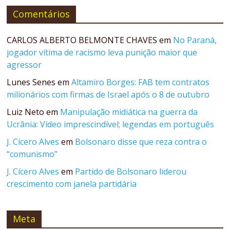
Comentários
CARLOS ALBERTO BELMONTE CHAVES
em
No Paraná,
jogador vítima de racismo leva punição maior que
agressor
Lunes Senes
em
Altamiro Borges: FAB tem contratos
milionários com firmas de Israel após o 8 de outubro
Luiz Neto
em
Manipulação midiática na guerra da
Ucrânia: Vídeo imprescindível; legendas em português
J. Cícero Alves
em
Bolsonaro disse que reza contra o
“comunismo”
J. Cícero Alves
em
Partido de Bolsonaro liderou
crescimento com janela partidária
Meta