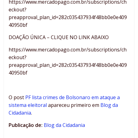
https://www.mercadopago.com.br/subscriptions/ch
eckout?
preapproval_plan_id=282c035437934f48bb0e0e409
40950bf
DOAÇÃO ÚNICA – CLIQUE NO LINK ABAIXO
https://www.mercadopago.com.br/subscriptions/ch
eckout?
preapproval_plan_id=282c035437934f48bb0e0e409
40950bf
O post
PF lista crimes de Bolsonaro em ataque a
sistema eleitoral
apareceu primeiro em
Blog da
Cidadania
.
Publicação de:
Blog da Cidadania