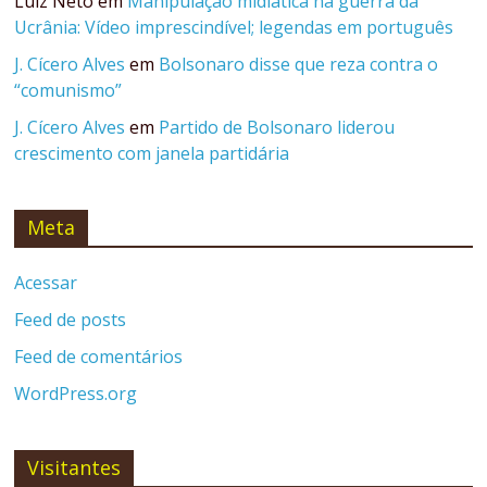
Luiz Neto
em
Manipulação midiática na guerra da
Ucrânia: Vídeo imprescindível; legendas em português
J. Cícero Alves
em
Bolsonaro disse que reza contra o
“comunismo”
J. Cícero Alves
em
Partido de Bolsonaro liderou
crescimento com janela partidária
Meta
Acessar
Feed de posts
Feed de comentários
WordPress.org
Visitantes