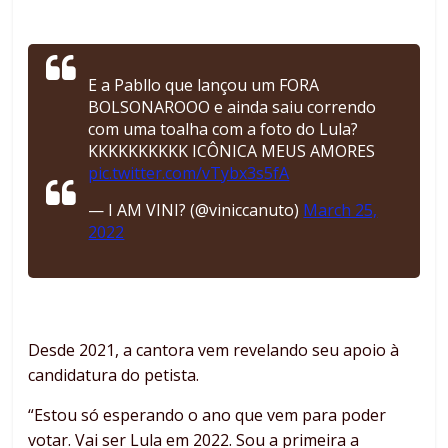
E a Pabllo que lançou um FORA
BOLSONAROOO e ainda saiu correndo
com uma toalha com a foto do Lula?
KKKKKKKKKK ICÔNICA MEUS AMORES
pic.twitter.com/vTybx3s5fA
— I AM VINI? (@viniccanuto)
March 25,
2022
Desde 2021, a cantora vem revelando seu apoio à
candidatura do petista.
“Estou só esperando o ano que vem para poder
votar. Vai ser Lula em 2022. Sou a primeira a