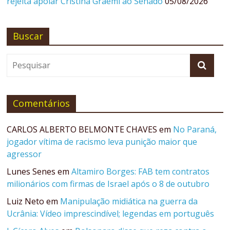
rejeita apoiar Cristina Graeml ao Senado
05/08/2026
Buscar
Comentários
CARLOS ALBERTO BELMONTE CHAVES
em
No Paraná,
jogador vítima de racismo leva punição maior que
agressor
Lunes Senes
em
Altamiro Borges: FAB tem contratos
milionários com firmas de Israel após o 8 de outubro
Luiz Neto
em
Manipulação midiática na guerra da
Ucrânia: Vídeo imprescindível; legendas em português