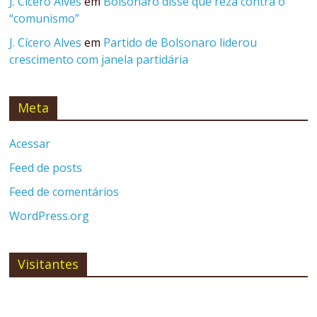
J. Cícero Alves
em
Bolsonaro disse que reza contra o
“comunismo”
J. Cícero Alves
em
Partido de Bolsonaro liderou
crescimento com janela partidária
Meta
Acessar
Feed de posts
Feed de comentários
WordPress.org
Visitantes