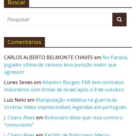
Buscar
Comentários
CARLOS ALBERTO BELMONTE CHAVES
em
No Paraná,
jogador vítima de racismo leva punição maior que
agressor
Lunes Senes
em
Altamiro Borges: FAB tem contratos
milionários com firmas de Israel após o 8 de outubro
Luiz Neto
em
Manipulação midiática na guerra da
Ucrânia: Vídeo imprescindível; legendas em português
J. Cícero Alves
em
Bolsonaro disse que reza contra o
“comunismo”
J. Cícero Alves
em
Partido de Bolsonaro liderou