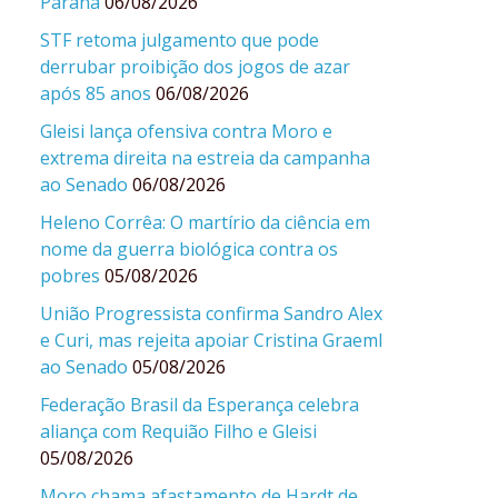
Paraná
06/08/2026
STF retoma julgamento que pode
derrubar proibição dos jogos de azar
após 85 anos
06/08/2026
Gleisi lança ofensiva contra Moro e
extrema direita na estreia da campanha
ao Senado
06/08/2026
Heleno Corrêa: O martírio da ciência em
nome da guerra biológica contra os
pobres
05/08/2026
União Progressista confirma Sandro Alex
e Curi, mas rejeita apoiar Cristina Graeml
ao Senado
05/08/2026
Federação Brasil da Esperança celebra
aliança com Requião Filho e Gleisi
05/08/2026
Moro chama afastamento de Hardt de