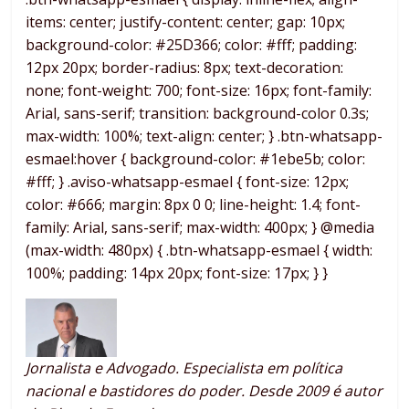
items: center; justify-content: center; gap: 10px;
background-color: #25D366; color: #fff; padding:
12px 20px; border-radius: 8px; text-decoration:
none; font-weight: 700; font-size: 16px; font-family:
Arial, sans-serif; transition: background-color 0.3s;
max-width: 100%; text-align: center; } .btn-whatsapp-
esmael:hover { background-color: #1ebe5b; color:
#fff; } .aviso-whatsapp-esmael { font-size: 12px;
color: #666; margin: 8px 0 0; line-height: 1.4; font-
family: Arial, sans-serif; max-width: 400px; } @media
(max-width: 480px) { .btn-whatsapp-esmael { width:
100%; padding: 14px 20px; font-size: 17px; } }
Jornalista e Advogado. Especialista em política
nacional e bastidores do poder. Desde 2009 é autor