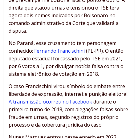
de pré-campanha bolsonarista. O ponto é outro. A
direita que atacou urnas e tensionou o TSE terá
agora dois nomes indicados por Bolsonaro no
comando administrativo da Corte que validará a
disputa.
No Paraná, esse cruzamento tem personagem
conhecido:
Fernando Francischini
(PL-PR). O então
deputado estadual foi cassado pelo TSE em 2021,
por 6 votos a 1, por divulgar notícia falsa contra o
sistema eletrônico de votação em 2018.
O caso Francischini virou símbolo do embate entre
liberdade de expressão, internet e punição eleitoral.
A transmissão ocorreu no Facebook
durante o
primeiro turno de 2018, com alegações falsas sobre
fraude em urnas, segundo registros do próprio
processo e da cobertura jurídica do caso.
Nunes Marques entrou nesse enredo em 2022,