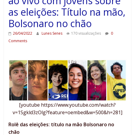
ao vivo com jovens sobre
as eleições: Título na mão,
Bolsonaro no chão
26/04/2022
Lunes Senes
170 visualizações
0
Comments
[youtube https://www.youtube.com/watch?
v=1Sgkld3zOlg?feature=oembed&w=500&h=281]
Rolê das eleições: título na mão Bolsonaro no
chão