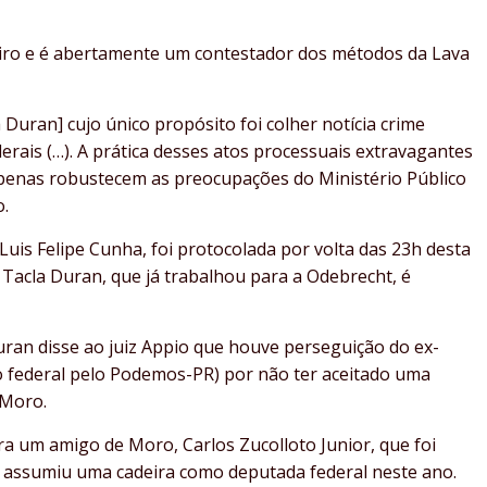
eiro e é abertamente um contestador dos métodos da Lava
a Duran] cujo único propósito foi colher notícia crime
rais (…). A prática desses atos processuais extravagantes
apenas robustecem as preocupações do Ministério Público
o.
uis Felipe Cunha, foi protocolada por volta das 23h desta
l Tacla Duran, que já trabalhou para a Odebrecht, é
uran disse ao juiz Appio que houve perseguição do ex-
o federal pelo Podemos-PR) por não ter aceitado uma
 Moro.
a um amigo de Moro, Carlos Zucolloto Junior, que foi
e assumiu uma cadeira como deputada federal neste ano.