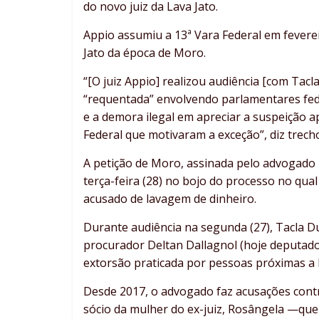
do novo juiz da Lava Jato.
Appio assumiu a 13ª Vara Federal em fever
Jato da época de Moro.
“[O juiz Appio] realizou audiência [com Tacl
“requentada” envolvendo parlamentares fede
e a demora ilegal em apreciar a suspeição 
Federal que motivaram a exceção”, diz trech
A petição de Moro, assinada pelo advogado L
terça-feira (28) no bojo do processo no qua
acusado de lavagem de dinheiro.
Durante audiência na segunda (27), Tacla D
procurador Deltan Dallagnol (hoje deputad
extorsão praticada por pessoas próximas a
Desde 2017, o advogado faz acusações contr
sócio da mulher do ex-juiz, Rosângela —qu