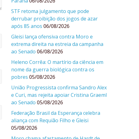
Paraná
06/08/2026
STF retoma julgamento que pode
derrubar proibição dos jogos de azar
após 85 anos
06/08/2026
Gleisi lança ofensiva contra Moro e
extrema direita na estreia da campanha
ao Senado
06/08/2026
Heleno Corrêa: O martírio da ciência em
nome da guerra biológica contra os
pobres
05/08/2026
União Progressista confirma Sandro Alex
e Curi, mas rejeita apoiar Cristina Graeml
ao Senado
05/08/2026
Federação Brasil da Esperança celebra
aliança com Requião Filho e Gleisi
05/08/2026
Moro chama afastamento de Hardt de