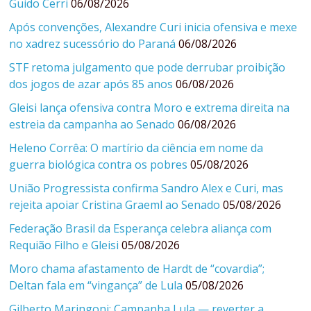
Guido Cerri
06/08/2026
Após convenções, Alexandre Curi inicia ofensiva e mexe
no xadrez sucessório do Paraná
06/08/2026
STF retoma julgamento que pode derrubar proibição
dos jogos de azar após 85 anos
06/08/2026
Gleisi lança ofensiva contra Moro e extrema direita na
estreia da campanha ao Senado
06/08/2026
Heleno Corrêa: O martírio da ciência em nome da
guerra biológica contra os pobres
05/08/2026
União Progressista confirma Sandro Alex e Curi, mas
rejeita apoiar Cristina Graeml ao Senado
05/08/2026
Federação Brasil da Esperança celebra aliança com
Requião Filho e Gleisi
05/08/2026
Moro chama afastamento de Hardt de “covardia”;
Deltan fala em “vingança” de Lula
05/08/2026
Gilberto Maringoni: Campanha Lula — reverter a