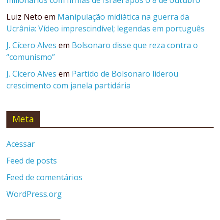
milionários com firmas de Israel após o 8 de outubro
Luiz Neto
em
Manipulação midiática na guerra da
Ucrânia: Vídeo imprescindível; legendas em português
J. Cícero Alves
em
Bolsonaro disse que reza contra o
“comunismo”
J. Cícero Alves
em
Partido de Bolsonaro liderou
crescimento com janela partidária
Meta
Acessar
Feed de posts
Feed de comentários
WordPress.org