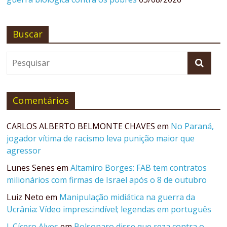
Buscar
Comentários
CARLOS ALBERTO BELMONTE CHAVES
em
No Paraná,
jogador vítima de racismo leva punição maior que
agressor
Lunes Senes
em
Altamiro Borges: FAB tem contratos
milionários com firmas de Israel após o 8 de outubro
Luiz Neto
em
Manipulação midiática na guerra da
Ucrânia: Vídeo imprescindível; legendas em português
J. Cícero Alves
em
Bolsonaro disse que reza contra o