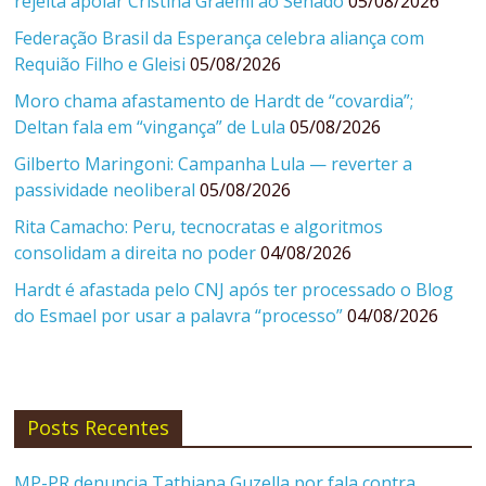
rejeita apoiar Cristina Graeml ao Senado
05/08/2026
Federação Brasil da Esperança celebra aliança com
Requião Filho e Gleisi
05/08/2026
Moro chama afastamento de Hardt de “covardia”;
Deltan fala em “vingança” de Lula
05/08/2026
Gilberto Maringoni: Campanha Lula — reverter a
passividade neoliberal
05/08/2026
Rita Camacho: Peru, tecnocratas e algoritmos
consolidam a direita no poder
04/08/2026
Hardt é afastada pelo CNJ após ter processado o Blog
do Esmael por usar a palavra “processo”
04/08/2026
Posts Recentes
MP-PR denuncia Tathiana Guzella por fala contra