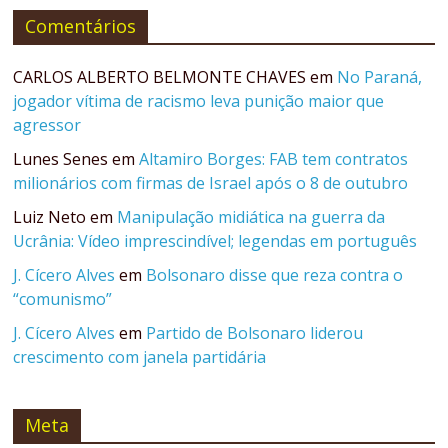
Comentários
CARLOS ALBERTO BELMONTE CHAVES
em
No Paraná,
jogador vítima de racismo leva punição maior que
agressor
Lunes Senes
em
Altamiro Borges: FAB tem contratos
milionários com firmas de Israel após o 8 de outubro
Luiz Neto
em
Manipulação midiática na guerra da
Ucrânia: Vídeo imprescindível; legendas em português
J. Cícero Alves
em
Bolsonaro disse que reza contra o
“comunismo”
J. Cícero Alves
em
Partido de Bolsonaro liderou
crescimento com janela partidária
Meta