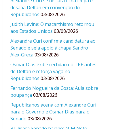
Alexandre Curi se declara ficha limpa e
desafia Deltan em convenção do
Republicanos
03/08/2026
Judith Levine: O macarthismo retornou
aos Estados Unidos
03/08/2026
Alexandre Curi confirma candidatura ao
Senado e sela apoio à chapa Sandro
Alex-Greca
03/08/2026
Osmar Dias exibe certidão do TRE antes
de Deltan e reforça vaga no
Republicanos
03/08/2026
Fernando Nogueira da Costa: Aula sobre
poupança
03/08/2026
Republicanos acena com Alexandre Curi
para o Governo e Osmar Dias para o
Senado
03/08/2026
PT lidera Senado baiano; ACM Neto