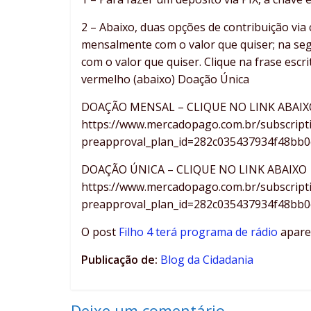
2 – Abaixo, duas opções de contribuição via 
mensalmente com o valor que quiser; na se
com o valor que quiser. Clique na frase esc
vermelho (abaixo) Doação Única
DOAÇÃO MENSAL – CLIQUE NO LINK ABAIX
https://www.mercadopago.com.br/subscript
preapproval_plan_id=282c035437934f48bb
DOAÇÃO ÚNICA – CLIQUE NO LINK ABAIXO
https://www.mercadopago.com.br/subscript
preapproval_plan_id=282c035437934f48bb
O post
Filho 4 terá programa de rádio
apare
Publicação de:
Blog da Cidadania
Deixe um comentário