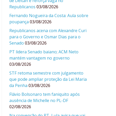
de Deltan e reforça vaga no
Republicanos
03/08/2026
Fernando Nogueira da Costa: Aula sobre
poupança
03/08/2026
Republicanos acena com Alexandre Curi
para o Governo e Osmar Dias para o
Senado
03/08/2026
PT lidera Senado baiano; ACM Neto
mantém vantagem no governo
03/08/2026
STF retoma semestre com julgamento
que pode ampliar proteção da Lei Maria
da Penha
03/08/2026
Flávio Bolsonaro tem faniquito após
ausência de Michelle no PL-DF
02/08/2026
Na convenção do PT, Lula avisa que vai