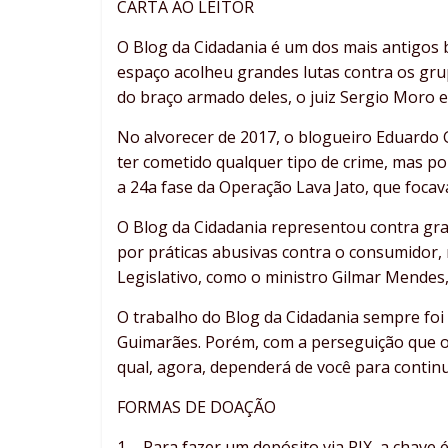
CARTA AO LEITOR
O Blog da Cidadania é um dos mais antigos b
espaço acolheu grandes lutas contra os grup
do braço armado deles, o juiz Sergio Moro e
No alvorecer de 2017, o blogueiro Eduardo G
ter cometido qualquer tipo de crime, mas po
a 24a fase da Operação Lava Jato, que focav
O Blog da Cidadania representou contra gran
por práticas abusivas contra o consumidor, 
Legislativo, como o ministro Gilmar Mendes
O trabalho do Blog da Cidadania sempre foi 
Guimarães. Porém, com a perseguição que o
qual, agora, dependerá de você para continu
FORMAS DE DOAÇÃO
1 – Para fazer um depósito via PIX, a chave