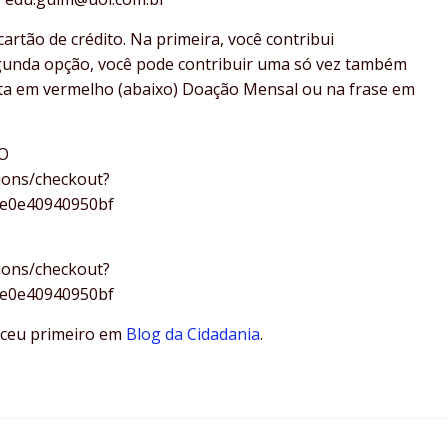
cartão de crédito. Na primeira, você contribui
gunda opção, você pode contribuir uma só vez também
rita em vermelho (abaixo) Doação Mensal ou na frase em
O
ions/checkout?
0e0e40940950bf
ions/checkout?
0e0e40940950bf
ceu primeiro em
Blog da Cidadania
.