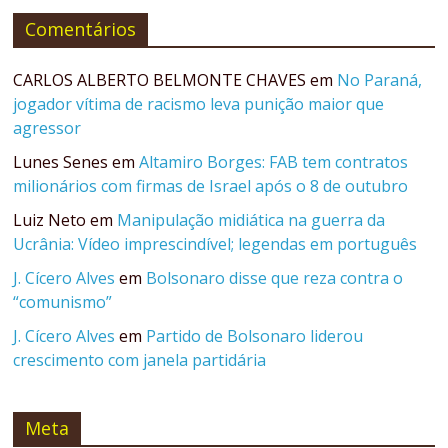
Comentários
CARLOS ALBERTO BELMONTE CHAVES
em
No Paraná,
jogador vítima de racismo leva punição maior que
agressor
Lunes Senes
em
Altamiro Borges: FAB tem contratos
milionários com firmas de Israel após o 8 de outubro
Luiz Neto
em
Manipulação midiática na guerra da
Ucrânia: Vídeo imprescindível; legendas em português
J. Cícero Alves
em
Bolsonaro disse que reza contra o
“comunismo”
J. Cícero Alves
em
Partido de Bolsonaro liderou
crescimento com janela partidária
Meta