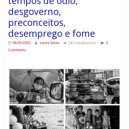
tempos de ódio,
desgoverno,
preconceitos,
desemprego e fome
08/05/2022
Lunes Senes
243 visualizações
0
Comments