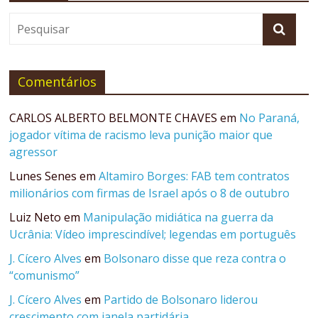
Comentários
CARLOS ALBERTO BELMONTE CHAVES
em
No Paraná,
jogador vítima de racismo leva punição maior que
agressor
Lunes Senes
em
Altamiro Borges: FAB tem contratos
milionários com firmas de Israel após o 8 de outubro
Luiz Neto
em
Manipulação midiática na guerra da
Ucrânia: Vídeo imprescindível; legendas em português
J. Cícero Alves
em
Bolsonaro disse que reza contra o
“comunismo”
J. Cícero Alves
em
Partido de Bolsonaro liderou
crescimento com janela partidária