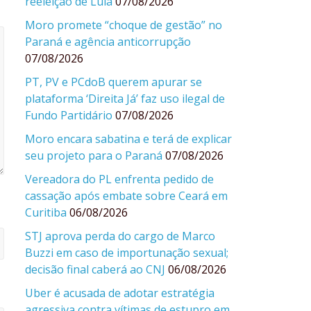
reeleição de Lula
07/08/2026
Moro promete “choque de gestão” no
Paraná e agência anticorrupção
07/08/2026
PT, PV e PCdoB querem apurar se
plataforma ‘Direita Já’ faz uso ilegal de
Fundo Partidário
07/08/2026
Moro encara sabatina e terá de explicar
seu projeto para o Paraná
07/08/2026
Vereadora do PL enfrenta pedido de
cassação após embate sobre Ceará em
Curitiba
06/08/2026
STJ aprova perda do cargo de Marco
Buzzi em caso de importunação sexual;
decisão final caberá ao CNJ
06/08/2026
Uber é acusada de adotar estratégia
agressiva contra vítimas de estupro em