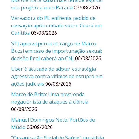
Moro encara sabatina e terá de explicar
seu projeto para o Paraná
07/08/2026
Vereadora do PL enfrenta pedido de
cassação após embate sobre Ceará em
Curitiba
06/08/2026
STJ aprova perda do cargo de Marco
Buzzi em caso de importunação sexual;
decisão final caberá ao CNJ
06/08/2026
Uber é acusada de adotar estratégia
agressiva contra vítimas de estupro em
ações judiciais
06/08/2026
Marco de Brito: Uma nova onda
negacionista de ataques à ciência
06/08/2026
Manuel Domingos Neto: Portões de
Múcio
06/08/2026
“Organização Social de Saúde” presidida