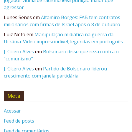
jogador vítima de racismo leva punição maior que
agressor
Lunes Senes
em
Altamiro Borges: FAB tem contratos
milionários com firmas de Israel após o 8 de outubro
Luiz Neto
em
Manipulação midiática na guerra da
Ucrânia: Vídeo imprescindível; legendas em português
J. Cícero Alves
em
Bolsonaro disse que reza contra o
“comunismo”
J. Cícero Alves
em
Partido de Bolsonaro liderou
crescimento com janela partidária
Meta
Acessar
Feed de posts
Feed de comentários