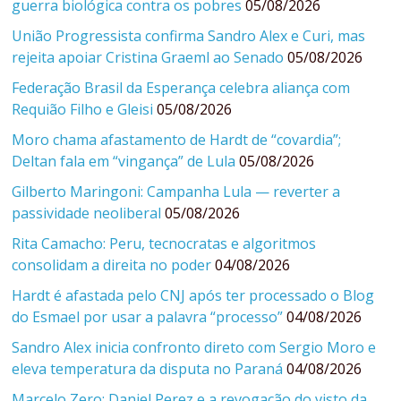
guerra biológica contra os pobres
05/08/2026
União Progressista confirma Sandro Alex e Curi, mas
rejeita apoiar Cristina Graeml ao Senado
05/08/2026
Federação Brasil da Esperança celebra aliança com
Requião Filho e Gleisi
05/08/2026
Moro chama afastamento de Hardt de “covardia”;
Deltan fala em “vingança” de Lula
05/08/2026
Gilberto Maringoni: Campanha Lula — reverter a
passividade neoliberal
05/08/2026
Rita Camacho: Peru, tecnocratas e algoritmos
consolidam a direita no poder
04/08/2026
Hardt é afastada pelo CNJ após ter processado o Blog
do Esmael por usar a palavra “processo”
04/08/2026
Sandro Alex inicia confronto direto com Sergio Moro e
eleva temperatura da disputa no Paraná
04/08/2026
Marcelo Zero: Daniel Perez e a revogação do visto da