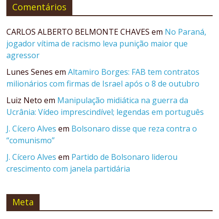
Comentários
CARLOS ALBERTO BELMONTE CHAVES
em
No Paraná,
jogador vítima de racismo leva punição maior que
agressor
Lunes Senes
em
Altamiro Borges: FAB tem contratos
milionários com firmas de Israel após o 8 de outubro
Luiz Neto
em
Manipulação midiática na guerra da
Ucrânia: Vídeo imprescindível; legendas em português
J. Cícero Alves
em
Bolsonaro disse que reza contra o
“comunismo”
J. Cícero Alves
em
Partido de Bolsonaro liderou
crescimento com janela partidária
Meta