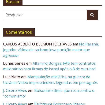
Buscar
Comentários
CARLOS ALBERTO BELMONTE CHAVES
em
No Paraná,
jogador vítima de racismo leva punição maior que
agressor
Lunes Senes
em
Altamiro Borges: FAB tem contratos
milionários com firmas de Israel após o 8 de outubro
Luiz Neto
em
Manipulação midiática na guerra da
Ucrânia: Vídeo imprescindível; legendas em português
J. Cícero Alves
em
Bolsonaro disse que reza contra o
“comunismo”
J. Cícero Alves
em
Partido de Bolsonaro liderou