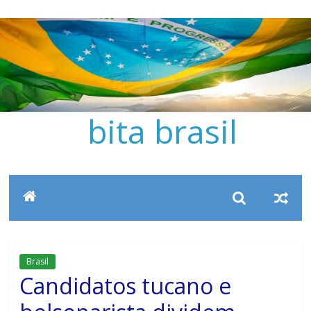
Pular
para
o
conteúdo
bita brasil
Brasil
Candidatos tucano e