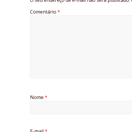
O seu endereço de e-mail não será publicado.
Comentário
*
Nome
*
E-mail
*