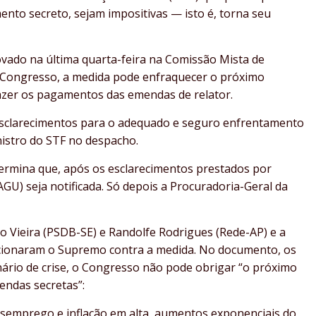
nto secreto, sejam impositivas — isto é, torna seu
ovado na última quarta-feira na Comissão Mista de
 Congresso, a medida pode enfraquecer o próximo
 fazer os pagamentos das emendas de relator.
 esclarecimentos para o adequado e seguro enfrentamento
inistro do STF no despacho.
mina que, após os esclarecimentos prestados por
AGU) seja notificada. Só depois a Procuradoria-Geral da
o Vieira (PSDB-SE) e Randolfe Rodrigues (Rede-AP) e a
acionaram o Supremo contra a medida. No documento, os
rio de crise, o Congresso não pode obrigar “o próximo
endas secretas”:
desemprego e inflação em alta, aumentos exponenciais do