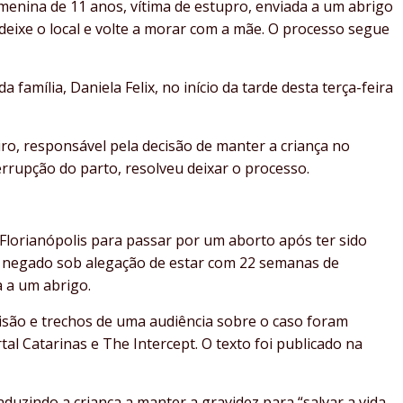
 menina de 11 anos, vítima de estupro, enviada a um abrigo
 deixe o local e volte a morar com a mãe. O processo segue
família, Daniela Felix, no início da tarde desta terça-feira
iro, responsável pela decisão de manter a criança no
terrupção do parto, resolveu deixar o processo.
Florianópolis para passar por um aborto após ter sido
o negado sob alegação de estar com 22 semanas de
a a um abrigo.
ecisão e trechos de uma audiência sobre o caso foram
l Catarinas e The Intercept. O texto foi publicado na
nduzindo a criança a manter a gravidez para “salvar a vida