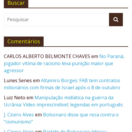
Buscar
Comentários
CARLOS ALBERTO BELMONTE CHAVES
em
No Paraná,
jogador vítima de racismo leva punição maior que
agressor
Lunes Senes
em
Altamiro Borges: FAB tem contratos
milionários com firmas de Israel após o 8 de outubro
Luiz Neto
em
Manipulação midiática na guerra da
Ucrânia: Vídeo imprescindível; legendas em português
J. Cícero Alves
em
Bolsonaro disse que reza contra o
“comunismo”
J. Cícero Alves
em
Partido de Bolsonaro liderou