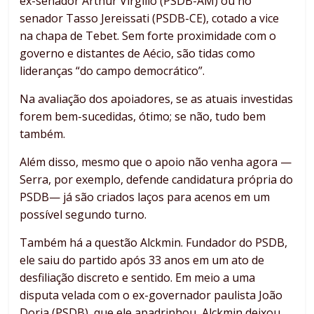
ex-senador Arthur Virgílio (PSDB-AM) ou no
senador Tasso Jereissati (PSDB-CE), cotado a vice
na chapa de Tebet. Sem forte proximidade com o
governo e distantes de Aécio, são tidas como
lideranças “do campo democrático”.
Na avaliação dos apoiadores, se as atuais investidas
forem bem-sucedidas, ótimo; se não, tudo bem
também.
Além disso, mesmo que o apoio não venha agora —
Serra, por exemplo, defende candidatura própria do
PSDB— já são criados laços para acenos em um
possível segundo turno.
Também há a questão Alckmin. Fundador do PSDB,
ele saiu do partido após 33 anos em um ato de
desfiliação discreto e sentido. Em meio a uma
disputa velada com o ex-governador paulista João
Doria (PSDB), que ele apadrinhou, Alckmin deixou