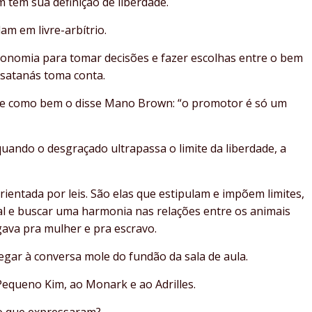
 têm sua definição de liberdade.
am em livre-arbítrio.
tonomia para tomar decisões e fazer escolhas entre o bem
 satanás toma conta.
da, e como bem o disse Mano Brown: “o promotor é só um
quando o desgraçado ultrapassa o limite da liberdade, a
orientada por leis. São elas que estipulam e impõem limites,
ial e buscar uma harmonia nas relações entre os animais
agava pra mulher e pra escravo.
egar à conversa mole do fundão da sala de aula.
Pequeno Kim, ao Monark e ao Adrilles.
 o que expressaram?