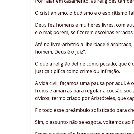
Por falar em casamento, as religiões também
O cristianismo, o budismo e o espiritismo fal
Deus fez homens e mulheres livres, com au
e o mal; porém, se fizerem escolhas erradas
Até no livre-arbítrio a liberdade é arbitra
homem, Deus é o juiz”.
O que a religião define como pecado, que é 
justiça tipifica como crime ou infração.
A vida civil, façamos uma pausa por aqui, é 
freios e amarras para regular a coesão soc
cívicos, termo criado por Aristóteles, que c
Fiz todo esse preâmbulo sofisticado para ch
Sim, o assunto não se esgota, voltemos ao 
Esses sujeitos são livres para expressarem