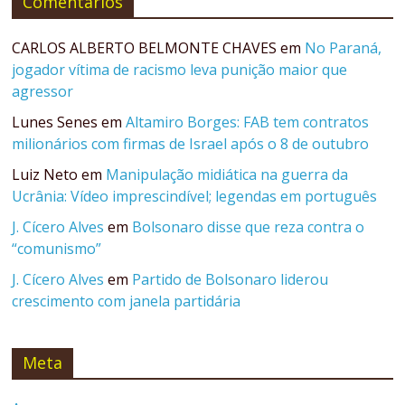
Comentários
CARLOS ALBERTO BELMONTE CHAVES
em
No Paraná,
jogador vítima de racismo leva punição maior que
agressor
Lunes Senes
em
Altamiro Borges: FAB tem contratos
milionários com firmas de Israel após o 8 de outubro
Luiz Neto
em
Manipulação midiática na guerra da
Ucrânia: Vídeo imprescindível; legendas em português
J. Cícero Alves
em
Bolsonaro disse que reza contra o
“comunismo”
J. Cícero Alves
em
Partido de Bolsonaro liderou
crescimento com janela partidária
Meta