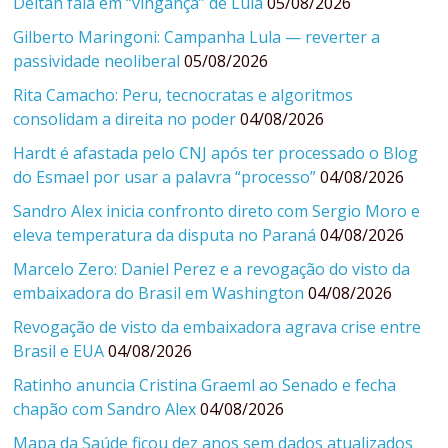
Deltan fala em “vingança” de Lula
05/08/2026
Gilberto Maringoni: Campanha Lula — reverter a
passividade neoliberal
05/08/2026
Rita Camacho: Peru, tecnocratas e algoritmos
consolidam a direita no poder
04/08/2026
Hardt é afastada pelo CNJ após ter processado o Blog
do Esmael por usar a palavra “processo”
04/08/2026
Sandro Alex inicia confronto direto com Sergio Moro e
eleva temperatura da disputa no Paraná
04/08/2026
Marcelo Zero: Daniel Perez e a revogação do visto da
embaixadora do Brasil em Washington
04/08/2026
Revogação de visto da embaixadora agrava crise entre
Brasil e EUA
04/08/2026
Ratinho anuncia Cristina Graeml ao Senado e fecha
chapão com Sandro Alex
04/08/2026
Mapa da Saúde ficou dez anos sem dados atualizados