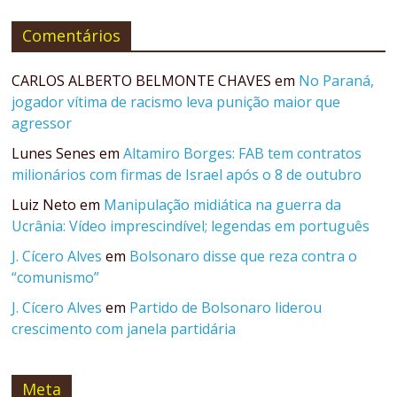
Comentários
CARLOS ALBERTO BELMONTE CHAVES
em
No Paraná,
jogador vítima de racismo leva punição maior que
agressor
Lunes Senes
em
Altamiro Borges: FAB tem contratos
milionários com firmas de Israel após o 8 de outubro
Luiz Neto
em
Manipulação midiática na guerra da
Ucrânia: Vídeo imprescindível; legendas em português
J. Cícero Alves
em
Bolsonaro disse que reza contra o
“comunismo”
J. Cícero Alves
em
Partido de Bolsonaro liderou
crescimento com janela partidária
Meta