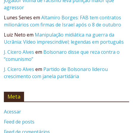
jogador vítima de racismo leva punição maior que
agressor
Lunes Senes
em
Altamiro Borges: FAB tem contratos
milionários com firmas de Israel após o 8 de outubro
Luiz Neto
em
Manipulação midiática na guerra da
Ucrânia: Vídeo imprescindível; legendas em português
J. Cícero Alves
em
Bolsonaro disse que reza contra o
“comunismo”
J. Cícero Alves
em
Partido de Bolsonaro liderou
crescimento com janela partidária
Meta
Acessar
Feed de posts
Feed de comentários