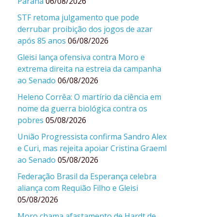
Paraná
06/08/2026
STF retoma julgamento que pode
derrubar proibição dos jogos de azar
após 85 anos
06/08/2026
Gleisi lança ofensiva contra Moro e
extrema direita na estreia da campanha
ao Senado
06/08/2026
Heleno Corrêa: O martírio da ciência em
nome da guerra biológica contra os
pobres
05/08/2026
União Progressista confirma Sandro Alex
e Curi, mas rejeita apoiar Cristina Graeml
ao Senado
05/08/2026
Federação Brasil da Esperança celebra
aliança com Requião Filho e Gleisi
05/08/2026
Moro chama afastamento de Hardt de