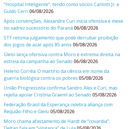
“Hospital Inteligente”, tendo como sócios Carlotti Jr. e
Guido Cerri
06/08/2026
Após convenções, Alexandre Curi inicia ofensiva e mexe
no xadrez sucessório do Paraná
06/08/2026
STF retoma julgamento que pode derrubar proibição
dos jogos de azar após 85 anos
06/08/2026
Gleisi lança ofensiva contra Moro e extrema direita na
estreia da campanha ao Senado
06/08/2026
Heleno Corrêa: O martírio da ciência em nome da
guerra biológica contra os pobres
05/08/2026
União Progressista confirma Sandro Alex e Curi, mas
rejeita apoiar Cristina Graeml ao Senado
05/08/2026
Federação Brasil da Esperança celebra aliança com
Requião Filho e Gleisi
05/08/2026
Moro chama afastamento de Hardt de “covardia”;
Deltan fala em “vingança” de Lula
05/08/2026