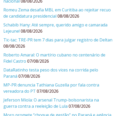
nacional
08/08/2026
Romeu Zema desafia MBL em Curitiba ao rejeitar recuo
de candidatura presidencial
08/08/2026
Schabib Hany: Até sempre, querido amigo e camarada
Lejeune!
08/08/2026
Tic-tac: TRE-PR tem 7 dias para julgar registro de Deltan
08/08/2026
Roberto Amaral: O martírio cubano no centenário de
Fidel Castro
07/08/2026
DataRatinho testa peso dos vices na corrida pelo
Paraná
07/08/2026
MP-PR denuncia Tathiana Guzella por fala contra
vereadora do PT
07/08/2026
Jeferson Miola: O arsenal Trump-bolsonarista na
guerra contra a reeleição de Lula
07/08/2026
Moro promete “choque de gestão” no Paraná e agência