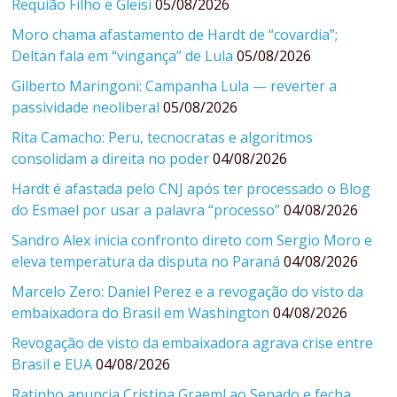
Requião Filho e Gleisi
05/08/2026
Moro chama afastamento de Hardt de “covardia”;
Deltan fala em “vingança” de Lula
05/08/2026
Gilberto Maringoni: Campanha Lula — reverter a
passividade neoliberal
05/08/2026
Rita Camacho: Peru, tecnocratas e algoritmos
consolidam a direita no poder
04/08/2026
Hardt é afastada pelo CNJ após ter processado o Blog
do Esmael por usar a palavra “processo”
04/08/2026
Sandro Alex inicia confronto direto com Sergio Moro e
eleva temperatura da disputa no Paraná
04/08/2026
Marcelo Zero: Daniel Perez e a revogação do visto da
embaixadora do Brasil em Washington
04/08/2026
Revogação de visto da embaixadora agrava crise entre
Brasil e EUA
04/08/2026
Ratinho anuncia Cristina Graeml ao Senado e fecha