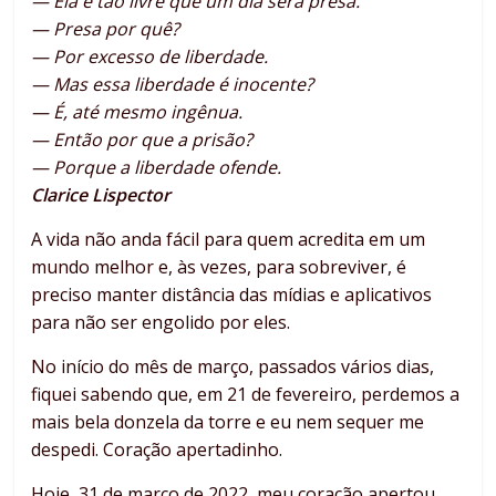
— Ela é tão livre que um dia será presa.
— Presa por quê?
— Por excesso de liberdade.
— Mas essa liberdade é inocente?
— É, até mesmo ingênua.
— Então por que a prisão?
— Porque a liberdade ofende.
Clarice Lispector
A vida não anda fácil para quem acredita em um
mundo melhor e, às vezes, para sobreviver, é
preciso manter distância das mídias e aplicativos
para não ser engolido por eles.
No início do mês de março, passados vários dias,
fiquei sabendo que, em 21 de fevereiro, perdemos a
mais bela donzela da torre e eu nem sequer me
despedi. Coração apertadinho.
Hoje, 31 de março de 2022, meu coração apertou