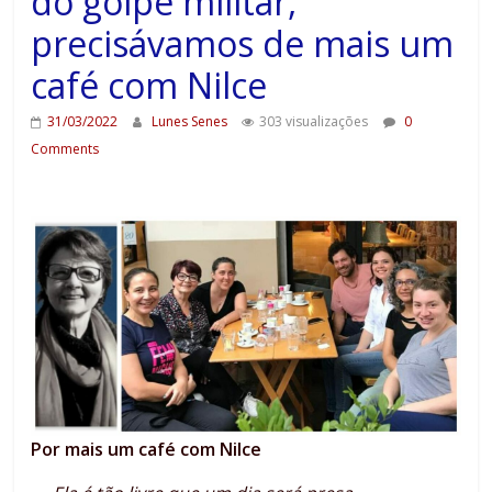
do golpe militar,
precisávamos de mais um
café com Nilce
31/03/2022
Lunes Senes
303 visualizações
0
Comments
Por mais um café com Nilce