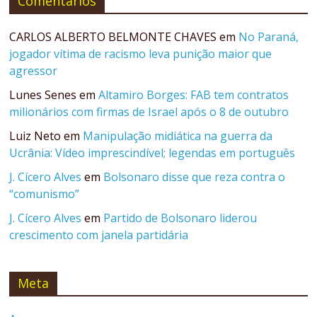
Comentários
CARLOS ALBERTO BELMONTE CHAVES
em
No Paraná,
jogador vítima de racismo leva punição maior que
agressor
Lunes Senes
em
Altamiro Borges: FAB tem contratos
milionários com firmas de Israel após o 8 de outubro
Luiz Neto
em
Manipulação midiática na guerra da
Ucrânia: Vídeo imprescindível; legendas em português
J. Cícero Alves
em
Bolsonaro disse que reza contra o
“comunismo”
J. Cícero Alves
em
Partido de Bolsonaro liderou
crescimento com janela partidária
Meta